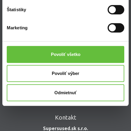
Ako sa stať Super Susedom?
Štatistiky
Často kladené otázky
Marketing
SuperSused.sk
Povoliť všetko
O nás
Garancia platby
Povoliť výber
Riešenie problémov a reklamácií
Blog
Nastavenie súborov cookies
Odmietnuť
Kontakt
Supersused.sk s.r.o.