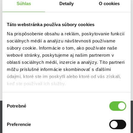
Súhlas
Detaily
O cookies
čas realizácie:
po dohode
ponúkaná cena:
Michal P.
Táto webstránka používa súbory cookies
82,00 €
Na prispôsobenie obsahu a reklám, poskytovanie funkcií
sociálnych médií a analýzu návštevnosti používame
čas realizácie:
po dohode
súbory cookie. Informácie o tom, ako používate naše
webové stránky, poskytujeme aj našim partnerom v
ponúkaná cena:
Michal Š.
oblasti sociálnych médií, inzercie a analýzy. Títo partneri
76,00 €
môžu príslušné informácie skombinovať s ďalšími
čas realizácie:
po dohode
údajmi, ktoré ste im poskytli alebo ktoré od vás získali,
keď ste používali ich služby.
Výber
Potrebné
súhlasu
Zistite viac
Preferencie
Ako Super Sused funguje?