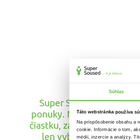
Súhlas
Super Susedia Vám pošl
ponuky. Navrhnú riešenie 
Táto webstránka používa sú
Na prispôsobenie obsahu a r
čiastku, za ktorú Vám pomô
cookie. Informácie o tom, ak
len vyberte toho najle
médií, inzercie a analýzy. Tí