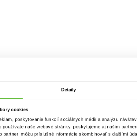
Detaily
ú svoje
a taktiež
bory cookies
eklám, poskytovanie funkcií sociálnych médií a analýzu návšte
žu. Vy si
o používate naše webové stránky, poskytujeme aj našim partner
pšieho!
to partneri môžu príslušné informácie skombinovať s ďalšími údaj