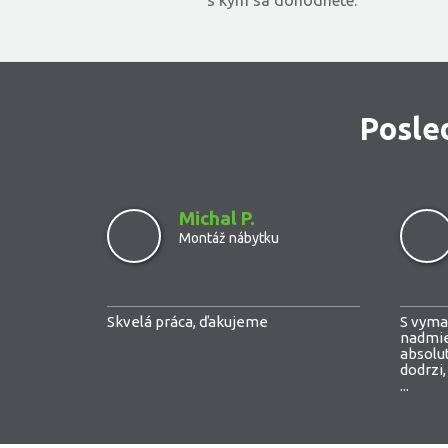
s kým sa dohodnete.
Posle
Michal P.
Montáž nábytku
Skvelá práca, ďakujeme
S vyma
nadmie
absolut
dodrzi,
...