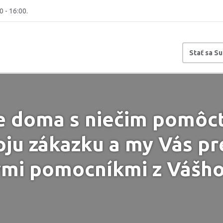
0 - 16:00.
Stať sa S
e doma s niečim pomôcť?
oju zákazku a my Vás pr
ými pomocníkmi z Vášho 