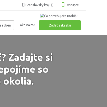
Bratislavský kraj
Vstúpte
Ako na to?
usedom
Zadať zákazku
 Zadajte si
epojíme so
okolia.