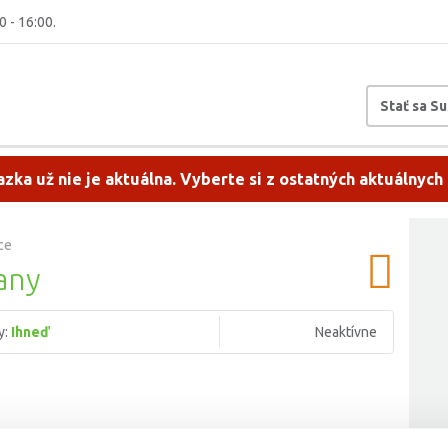
0 - 16:00.
Stať sa S
zka už nie je aktuálna. Vyberte si z ostatných aktuálnych
ce
any
y:
Ihneď
Neaktívne