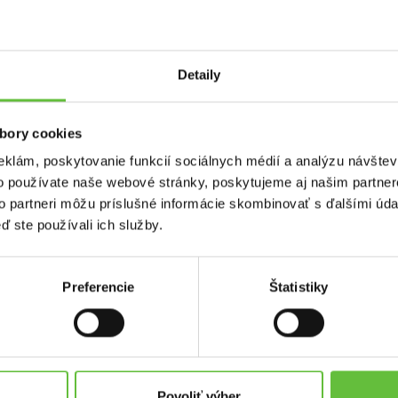
ovacie miesto.
Detaily
 štrk.
tónovať pre upevnenie, vrátiť dlažbu a navŕtať zábranu.
bory cookies
eklám, poskytovanie funkcií sociálnych médií a analýzu návšte
alebo prievlakové kotvy
o používate naše webové stránky, poskytujeme aj našim partner
to partneri môžu príslušné informácie skombinovať s ďalšími údaj
ď ste používali ich služby.
Preferencie
Štatistiky
used.sk
Kontakt
Supersused.sk s.r.o.
platby
Vajnorská 100/B, 831 04 Bratisl
Povoliť výber