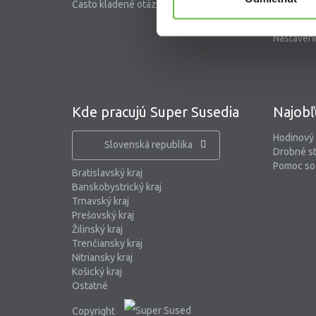
Často kladené otázky
Riešenie 
Blog
Nastaveni
Kde pracujú Super Susedia
Najobľ
Hodinový
Slovenská republika
Drobné s
Pomoc so 
Bratislavský kraj
Banskobystrický kraj
Trnavský kraj
Prešovský kraj
Žilinský kraj
Trenčiansky kraj
Nitriansky kraj
Košický kraj
Ostatné
Copyright