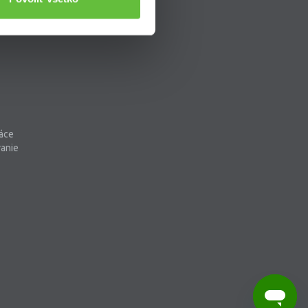
áce
vanie