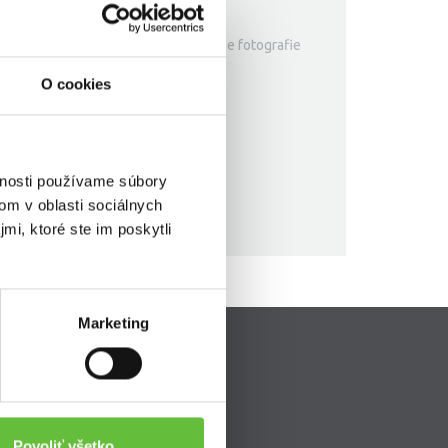
k tejto zákazke neboli pridané žiadne fotografie
O cookies
vnosti používame súbory
om v oblasti sociálnych
mi, ktoré ste im poskytli
Marketing
Pripojte sa k nám
ava
Povoliť všetko