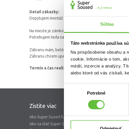
Detail zákazky:
Dopytujem montáž parkovacej zábrany typu "M" na park
Súhlas
Na mieste je zámková dlažba pod ktorou je predpokladám
Potrebujem teda na daných miestach vybrať dlažbu, zabe
Táto webstránka používa sú
Zábranu mám, betón a inštalačný materiál nie.
Na prispôsobenie obsahu a r
Zábranu chcem upevniť pevne, teda na chemickú kotvu 
cookie. Informácie o tom, ak
médií, inzercie a analýzy. Tí
Termín a čas realizácie:
Ihneď
alebo ktoré od vás získali, ke
Výber
Potrebné
súhlasu
Zistite viac
SuperS
Ako Super Sused funguje?
O nás
Ako sa stať Super Susedom?
Garancia 
Odmietnuť