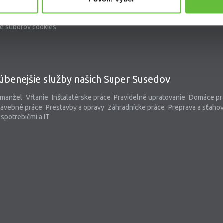
problémov a reklamácií
kontaktný formulár
pomoc@supersused.sk
e súborov cookies
úbenejšie služby našich Super Susedov
 manžel
Vŕtanie
Inštalatérske práce
Pravidelné upratovanie
Domáce pr
tavebné práce
Prestavby a opravy
Záhradnícke práce
Preprava a sťaho
spotrebičmi a IT