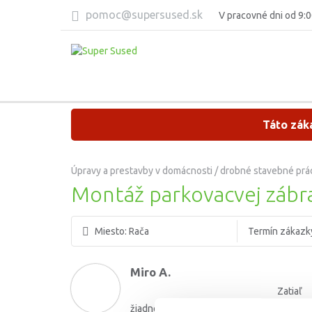
pomoc@supersused.sk
V pracovné dni od 9:0
Táto záka
Úpravy a prestavby v domácnosti / drobné stavebné prá
Montáž parkovacvej zábr
Miesto:
Rača
Termín zákazk
Miro A.
Zatiaľ
žiadne hodnotenie