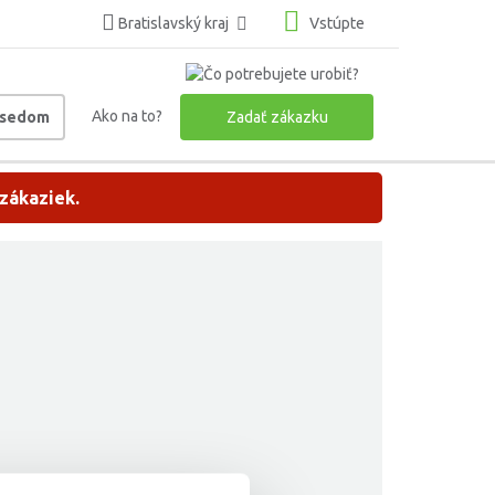
Bratislavský kraj
Vstúpte
Ako na to?
usedom
Zadať zákazku
 zákaziek.